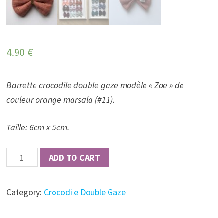
4.90
€
Barrette crocodile double gaze modèle « Zoe » de
couleur orange marsala (#11).
Taille: 6cm x 5cm.
Barrette
ADD TO CART
crocodile
double
Category:
Crocodile Double Gaze
gaze
modèle