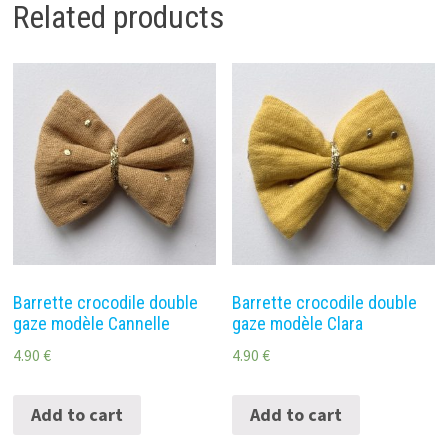
Related products
Zoe
quantity
Barrette crocodile double
Barrette crocodile double
gaze modèle Cannelle
gaze modèle Clara
4.90
€
4.90
€
Add to cart
Add to cart